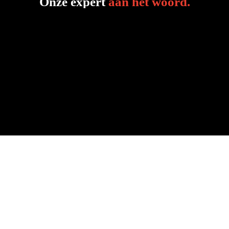
Onze expert
aan het woord
.
Jan Geelen
Dexis Belgium
Heb je een vraag
 over deze digitale 
toolbox?
Super dat je geïnteresseerd bent in deze toolbox. Wil 
je graag deelnemen, maar heb je nog enkele vragen 
over de toolbox? Neem gerust contact met ons op!