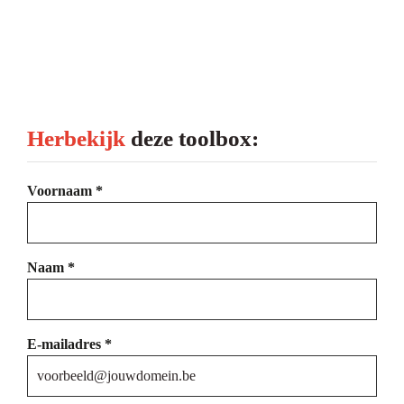

  Praktische tips voor audits en compliance.
  
Concrete cases van digitalisering in PBM-beheer.
Herbekijk 
deze toolbox:
Voornaam *
Naam *
E-mailadres *