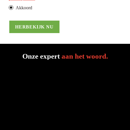
Akkoord
HERBEKIJK NU
Onze expert
aan het woord
.
Carl Conings
Dexis Belgium