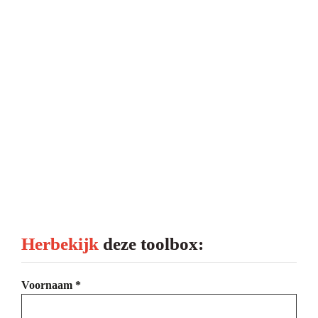

  Leer het herkennen en gebruiken van 
materiaalcodering voor RVS bewerkingen.

  Specifieke uitdagingen bij RVS: taaiheid, 
warmtevorming en hun invloed op het 
verspaningsproces.
  
Verspanende bewerkingen en praktische tips voor 
gereedschaps­keuze: boren, verzinken, zagen, tappen, 
slijpen en schuren.
Herbekijk 
deze toolbox:
Voornaam *