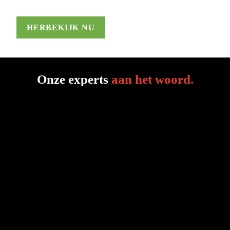
HERBEKIJK NU
Onze experts
aan het woord
.
Gunther Maes
Sales Manager configured solutions

Nederman
Thomas Op de Beeck
Business Developer & Product Sales Manager
