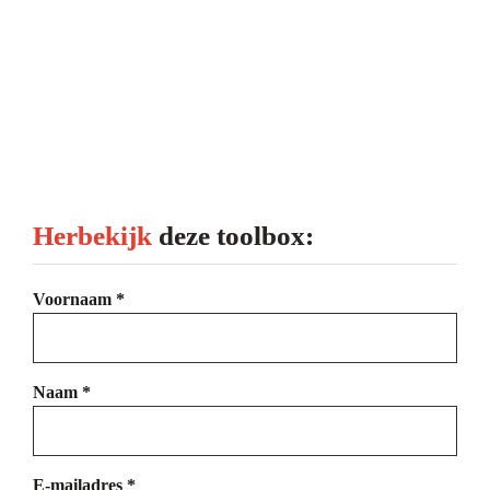
  
Hoe real-time monitoring helpt bij het direct 
opsporen en aanpakken van inefficiënties
  
Welke strategieën en technologieën je kan 
inzetten om je persluchtverbruik te optimaliseren
Herbekijk 
deze toolbox:
Voornaam *
Naam *
E-mailadres *