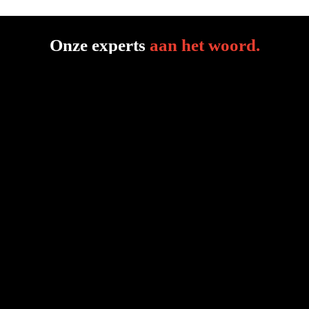
Onze experts
aan het woord
.
Lennard van Onselen
Product Marketing Manager Air Supply

Festo
Steve Quintijn 
Business Manager Transmissions, Motion 
Control & Automation
Dexis Belgium